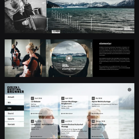
+
+
+