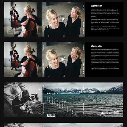
+
+
+