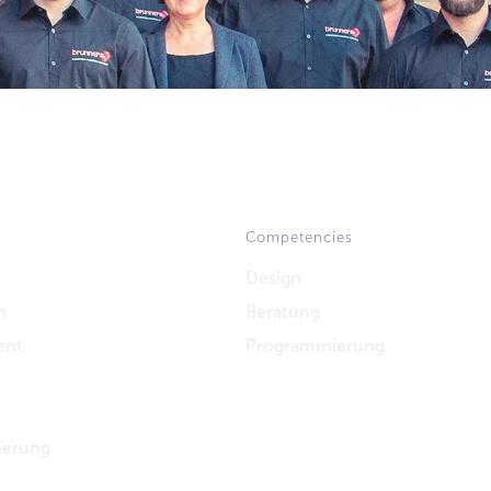
Competencies
Design
n
Beratung
ent
Programmierung
ierung