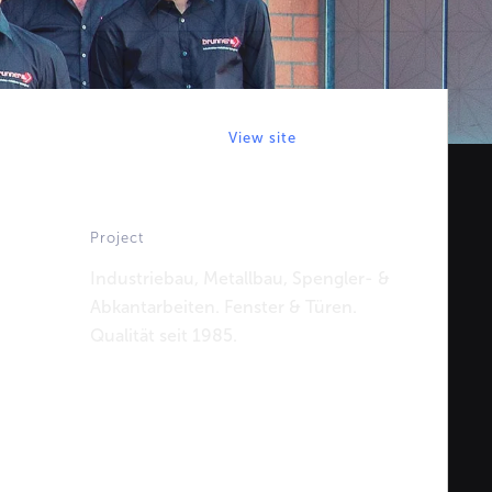
View site
Project
Industriebau, Metallbau, Spengler- &
Abkantarbeiten. Fenster & Türen.
Qualität seit 1985.