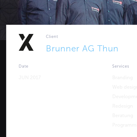
Client
Brunner AG Thun
Date
Services
JUN 2017
Branding
Web desig
Developm
Redesign
Beratung
Programm