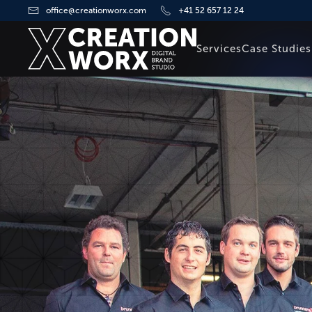
office@creationworx.com
+41 52 657 12 24
Zum Hauptinhalt springen
Services
Case Studies