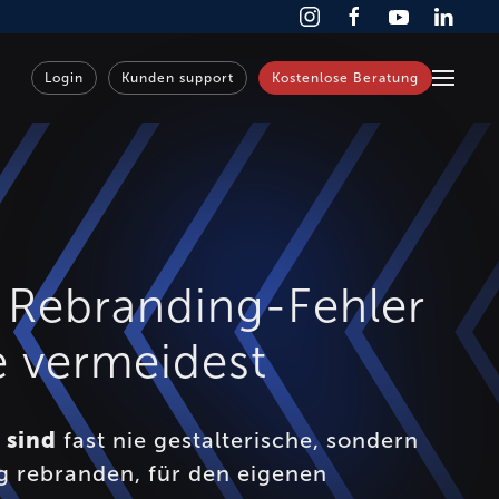
Login
Kunden support
Kostenlose Beratung
n Rebranding-Fehler
e vermeidest
r
sind
fast nie gestalterische, sondern
ng rebranden, für den eigenen