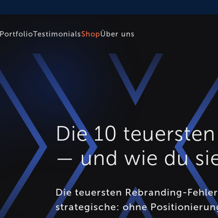
Portfolio
Testimonials
Shop
Über uns
Die 10 teuerste
— und wie du si
Die teuersten Rebranding-Fehle
strategische: ohne Positionieru