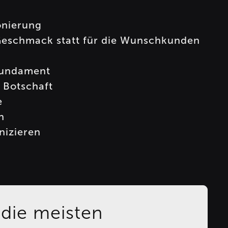
onierung
Geschmack statt für die Wunschkunden
fundament
e Botschaft
e
n
nizieren
die meisten