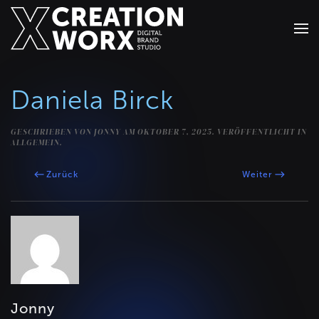
Zum Hauptinhalt springen
Daniela Birck
GESCHRIEBEN VON
JONNY
AM
OKTOBER 7, 2025
. VERÖFFENTLICHT IN
ALLGEMEIN.
Zurück
Weiter
Jonny