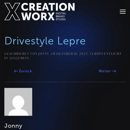
Zum Hauptinhalt springen
Drivestyle Lepre
GESCHRIEBEN VON
JONNY
AM
OKTOBER 16, 2025
. VERÖFFENTLICHT
IN ALLGEMEIN.
Zurück
Weiter
Jonny