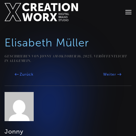
Zum Hauptinhalt springen
Elisabeth Müller
GESCHRIEBEN VON
JONNY
AM
OKTOBER 16, 2025
. VERÖFFENTLICHT
IN ALLGEMEIN.
Zurück
Weiter
Jonny