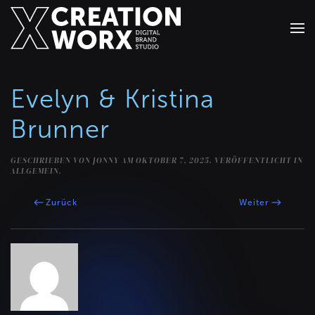
Zum Hauptinhalt springen
Evelyn & Kristina
Brunner
GESCHRIEBEN VON
JONNY
AM
OKTOBER 7, 2025
. VERÖFFENTLICHT IN
ALLGEMEIN.
Zurück
Weiter