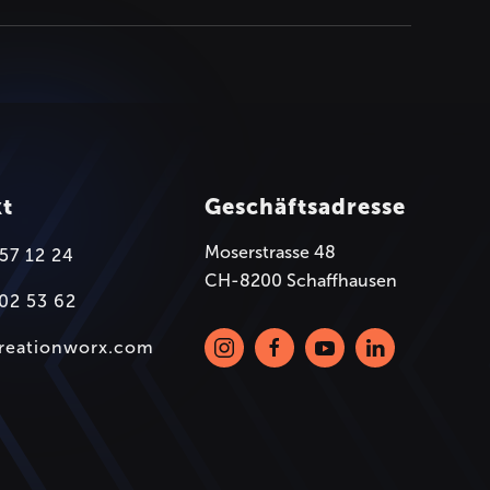
kt
Geschäftsadresse
Moserstrasse 48
57 12 24
CH-8200 Schaffhausen
02 53 62
creationworx.com