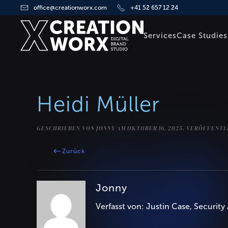
office@creationworx.com
+41 52 657 12 24
Zum Hauptinhalt springen
Services
Case Studies
Heidi Müller
GESCHRIEBEN VON
JONNY
AM
OKTOBER 16, 2025
. VERÖFFENTL
Zurück
Jonny
Verfasst von: Justin Case, Security