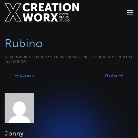
Zum Hauptinhalt springen
Rubino
GESCHRIEBEN VON
JONNY
AM
OKTOBER 4, 2025
. VERÖFFENTLICHT IN
ALLGEMEIN.
Zurück
Weiter
Jonny