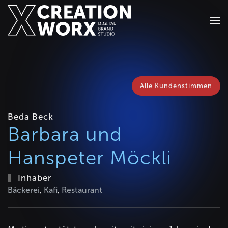
Zum Hauptinhalt springen
Alle Kundenstimmen
Beda Beck
Barbara und
Hanspeter Möckli
Inhaber
Bäckerei
,
Kafi
,
Restaurant