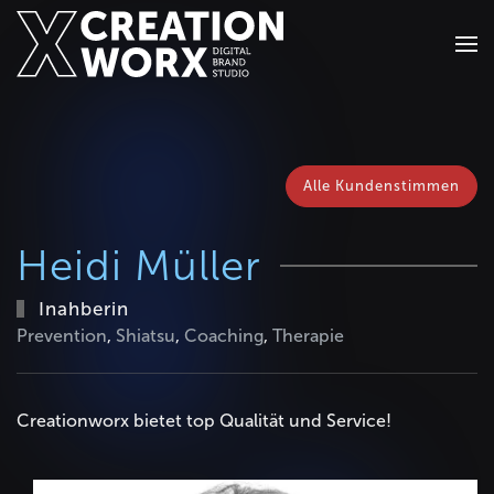
Zum Hauptinhalt springen
Alle Kundenstimmen
Heidi Müller
Inahberin
Prevention
,
Shiatsu
,
Coaching
,
Therapie
Creationworx bietet top Qualität und Service!