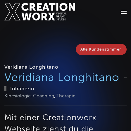
Zum Hauptinhalt springen
Alle Kundenstimmen
Veridiana Longhitano
Veridiana Longhitano
Inhaberin
Kinesiologie
,
Coaching
,
Therapie
Mit einer Creationworx
Webseite ziehst du die