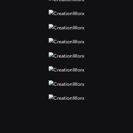
+
+
+
+
+
+
+