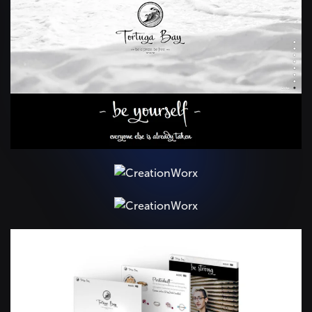
+
+
+