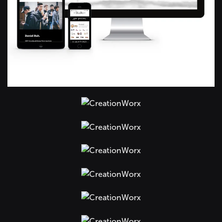
+
+
+
+
+
+