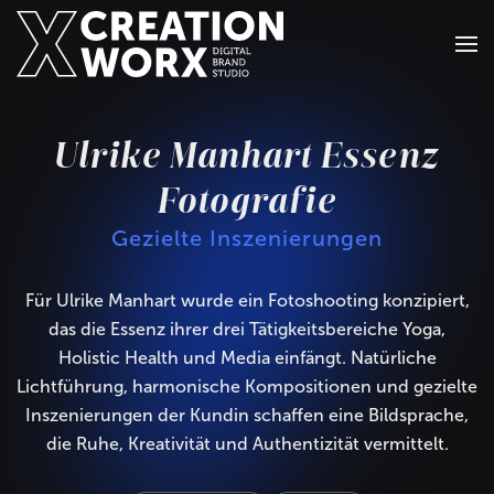
Zum Hauptinhalt springen
Ulrike Manhart Essenz
Fotografie
Gezielte Inszenierungen
Für Ulrike Manhart wurde ein Fotoshooting konzipiert,
das die Essenz ihrer drei Tätigkeitsbereiche Yoga,
Holistic Health und Media einfängt. Natürliche
Lichtführung, harmonische Kompositionen und gezielte
Inszenierungen der Kundin schaffen eine Bildsprache,
die Ruhe, Kreativität und Authentizität vermittelt.