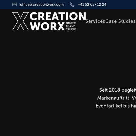
office@creationworx.com
+41 52 657 12 24
Zum Hauptinhalt springen
Services
Case Studies
Seit 2018 begle
Markenauftritt. 
Eventartikel bis h