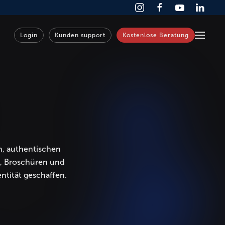
Login
Kunden support
Kostenlose Beratung
n
n, authentischen
n, Broschüren und
entität geschaffen.