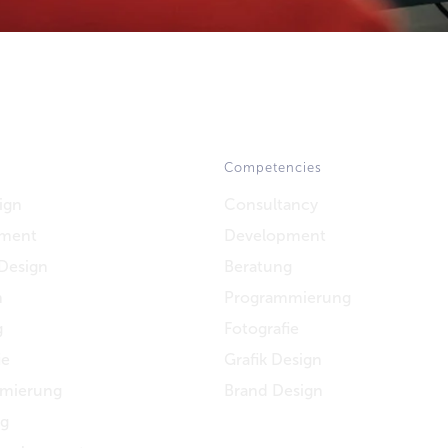
Competencies
ign
Consultancy
ment
Development
Design
Beratung
n
Programmierung
g
Fotografie
ie
Grafik Design
mierung
Brand Design
ng