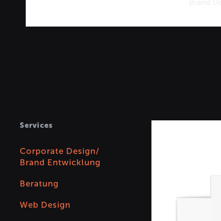
Brand D
Services
Corporate Design/
Brand Entwicklung
Beratung
Web Design