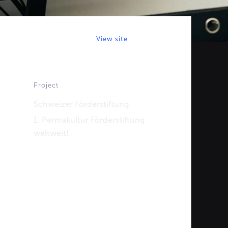
View site
Project
Schweizer Förderstiftung
1. Permakultur Förderstiftung
weltweit!