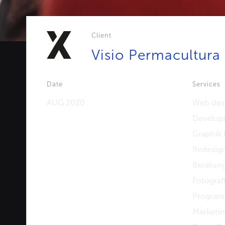
Client
Visio Permacultura
Date
Services
AUG 2020
Web des
Develop
Graphik 
Redesig
Beratun
Fotograf
Program
Marketi