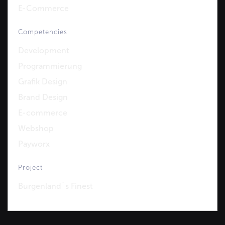
E-Commerce
Competencies
Development
Programmierung
Grafik Design
Brand Design
E-commerce
Webshop
Payworx
Project
Burgenland´s Finest