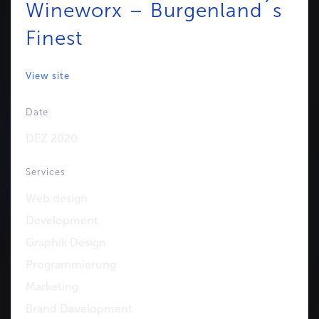
Wineworx – Burgenland´s
Finest
View site
Date
DEZ 2020
Services
Web design
Development
Graphik Design
Programmierung
Marketing
Brand Development