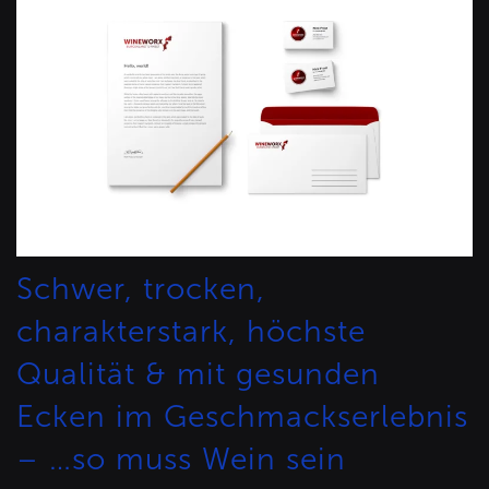
Schwer, trocken,
charakterstark, höchste
Qualität & mit gesunden
Ecken im Geschmackserlebnis
– …so muss Wein sein