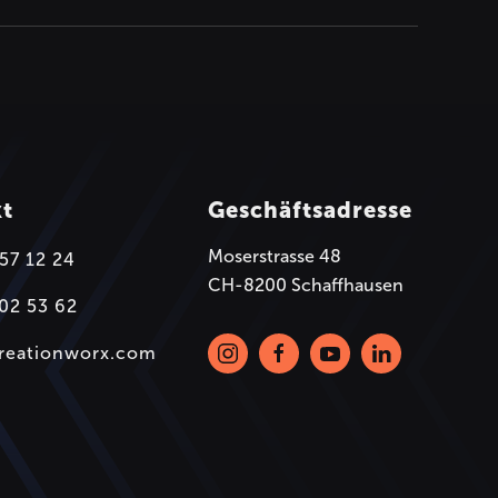
kt
Geschäftsadresse
Moserstrasse 48
57 12 24
CH-8200 Schaffhausen
02 53 62
creationworx.com