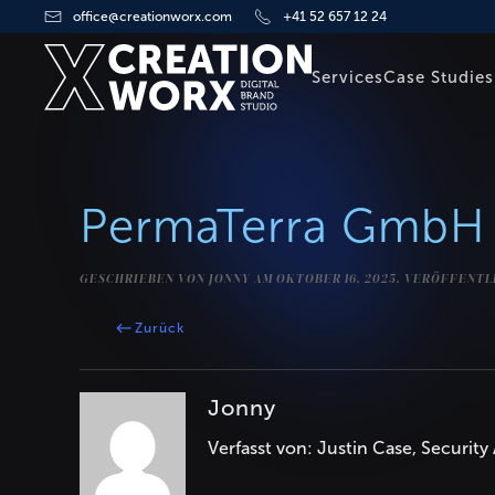
office@creationworx.com
+41 52 657 12 24
Zum Hauptinhalt springen
Services
Case Studies
PermaTerra GmbH
GESCHRIEBEN VON
JONNY
AM
OKTOBER 16, 2025
. VERÖFFENTL
Zurück
Jonny
Verfasst von: Justin Case, Security