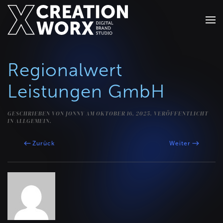
Zum Hauptinhalt springen
Regionalwert
Leistungen GmbH
GESCHRIEBEN VON
JONNY
AM
OKTOBER 16, 2025
. VERÖFFENTLICHT
IN ALLGEMEIN.
Zurück
Weiter