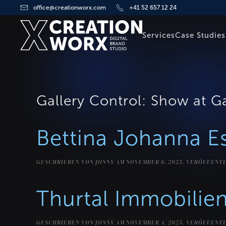
office@creationworx.com
+41 52 657 12 24
Zum Hauptinhalt springen
Services
Case Studies
Gallery Control:
Show at Ga
Bettina Johanna E
GESCHRIEBEN VON
JONNY
AM
NOVEMBER 6, 2025
. VERÖFFENTL
Thurtal Immobilien
GESCHRIEBEN VON
JONNY
AM
NOVEMBER 4, 2025
. VERÖFFENTL